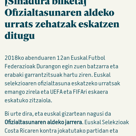
[Sinadura bilketa]
Ofizialtasunaren aldeko
urrats zehatzak eskatzen
ditugu
2018ko abenduaren 12an Euskal Futbol
Federazioak Durangon egin zuen batzarra eta
erabaki garrantzitsuak hartu ziren. Euskal
selekzioaren ofizialtasuna eskatzeko urratsak
emango zirela eta UEFA eta FIFAri eskaera
eskatuko zitzaiola.
Bi urte dira, eta euskal gizartean nagusi da
Ofizialtasunaren aldeko jarrera
. Euskal Selekzioak
Costa Ricaren kontra jokatutako partidan eta