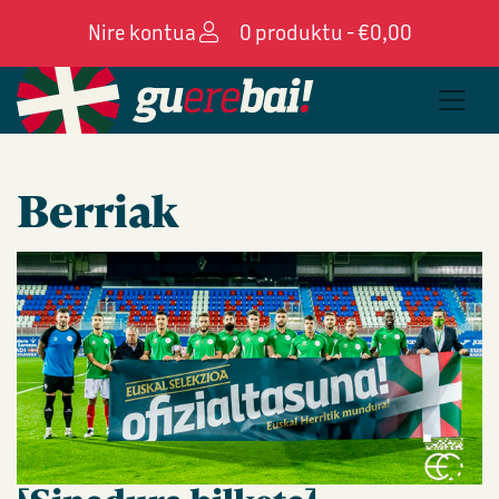
Nire kontua
0 produktu -
€
0,00
Berriak